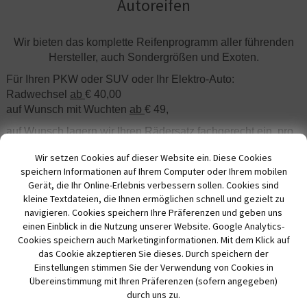
Autoreifen
Wir bieten das komplette Reifenprogramm aller führenden
Hersteller, auch Sondergrößen und Exoten.
Für Ihren PKW oder SUV oder Ihr Elektro-Auto:
Radwechsel
ab
€ 40,00
auf Wunsch mit Wuchten
ab
€ 49,
auf Wunsch lagern wir Ihren Rädersatz fachgerecht ein, pro
Saison berechnen wir
ab
€ 60,00 /Satz,
Wir setzen Cookies auf dieser Website ein. Diese Cookies
den Wechsel für einen Radsatz PKW incl. Einlagern
speichern Informationen auf Ihrem Computer oder Ihrem mobilen
bekommen Sie zum günstigen Sparpreis von
ab
€ 99,-!
Gerät, die Ihr Online-Erlebnis verbessern sollen. Cookies sind
(Jeeps und Sondergrößen
ab
€ 109,-)
kleine Textdateien, die Ihnen ermöglichen schnell und gezielt zu
navigieren. Cookies speichern Ihre Präferenzen und geben uns
Stichverletzungen im Reifenprofil können wir (nach Prüfung)
einen Einblick in die Nutzung unserer Website. Google Analytics-
reparieren hier rechnen wir nach Aufwand ab
Cookies speichern auch Marketinginformationen. Mit dem Klick auf
Preisstand 01.10.2025
das Cookie akzeptieren Sie dieses. Durch speichern der
Einstellungen stimmen Sie der Verwendung von Cookies in
Übereinstimmung mit Ihren Präferenzen (sofern angegeben)
durch uns zu.